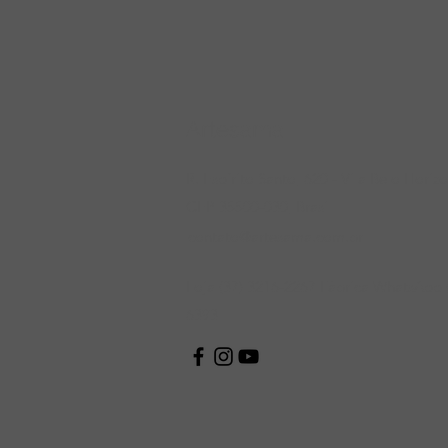
Artesama
R. Espírito Santo, 620 - Vila Belo Horiz
CEP 35500-030, Brasil
contato@artesama.com.br
Loja (37) 3216-2267 Fábrica WhatsApp 
6393