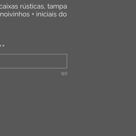
caixas rústicas, tampa
noivinhos + iniciais do
?
*
0/2