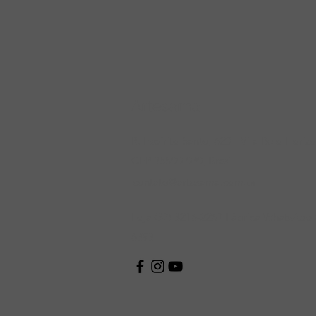
Artesama
R. Espírito Santo, 620 - Vila Belo Horiz
CEP 35500-030, Brasil
contato@artesama.com.br
Loja (37) 3216-2267 Fábrica WhatsApp 
6393