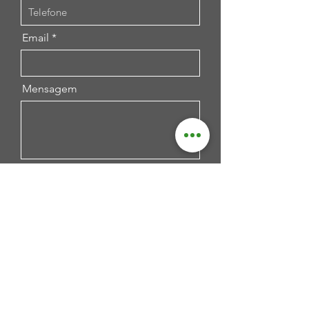
Email
Mensagem
Enviar!
Artesama
R. Espírito Santo, 620 - Vila Belo Horizonte,
Divinópolis, Minas Gerais,