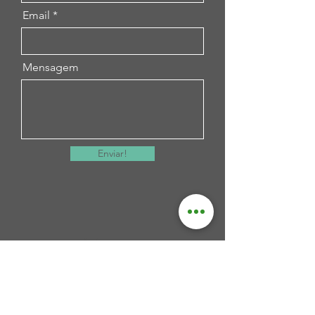
Email
Mensagem
Enviar!
Artesama
R. Espírito Santo, 620 - Vila Belo Horizonte,
Divinópolis, Minas Gerais,
CEP
35500-030
, Brasil