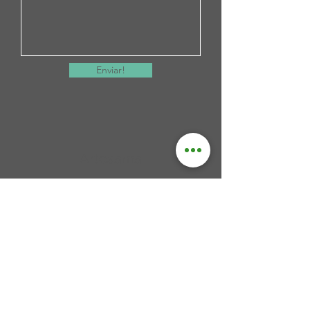
Enviar!
Artesama
R. Espírito Santo, 620 - Vila Belo Horizonte,
Divinópolis, Minas Gerais,
CEP
35500-030
, Brasil
contato@artesama.com.br
Loja
(37) 3216-2267
Fábrica WhatsApp
(37)
99953-6393