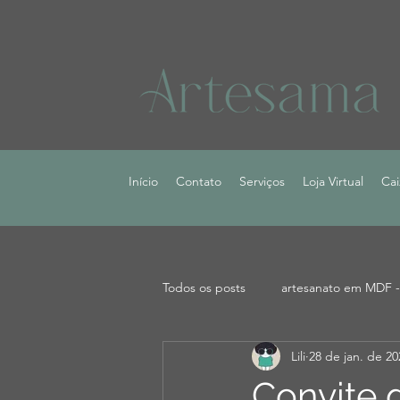
Início
Contato
Serviços
Loja Virtual
Cai
Todos os posts
artesanato em MDF -
Lili
28 de jan. de 20
Convite 