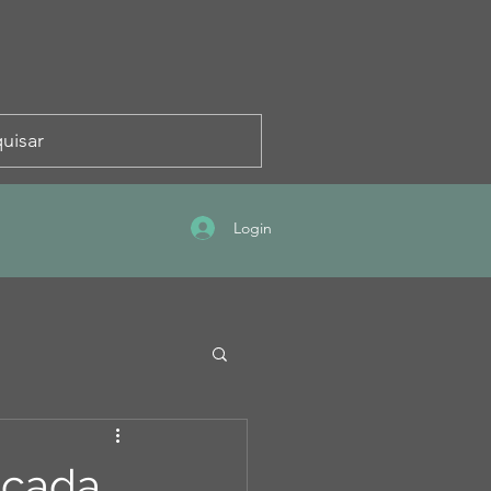
Login
icada