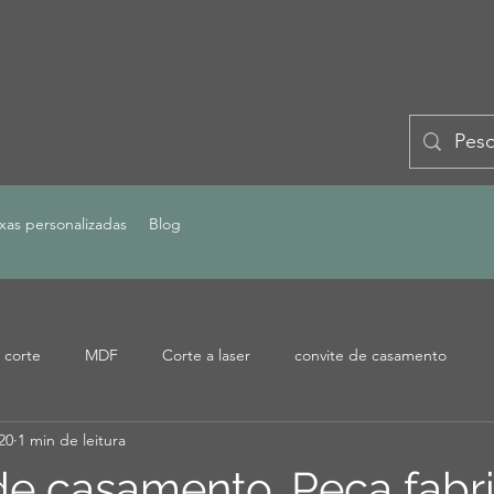
xas personalizadas
Blog
 corte
MDF
Corte a laser
convite de casamento
20
1 min de leitura
de casamento. Peça fabr