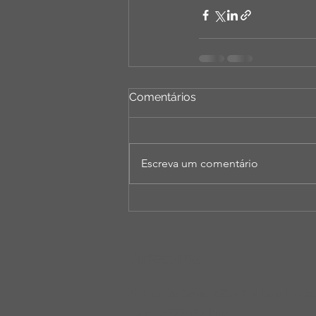
Comentários
Escreva um comentário
Artesama
R. Espírito Santo, 620 - Vila Belo Horiz
CEP 35500-030, Brasil