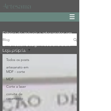
Fábrica de móveis e artesanatos em
MDF, especialista em corte a laser e
Blog
CNC router. Design wood and craft.
Corte a laser
Loja própria.
Todos os posts
artesanato em
MDF - corte
MDF
Corte a laser
convite de
casamento