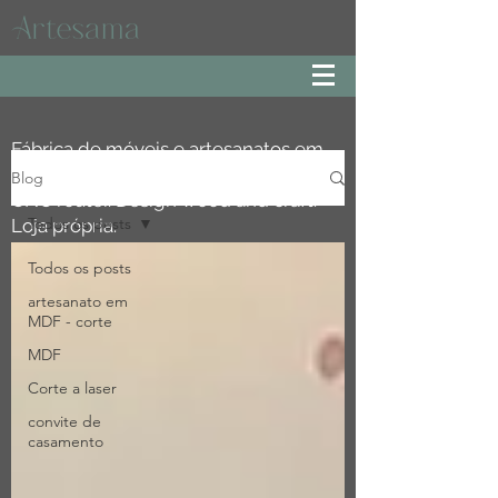
Fábrica de móveis e artesanatos em
MDF, especialista em corte a laser e
Blog
CNC router. Design wood and craft.
Todos os posts
Loja própria.
Todos os posts
artesanato em
MDF - corte
MDF
Corte a laser
convite de
casamento